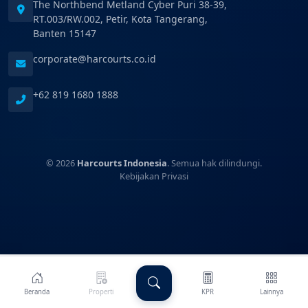
The Northbend Metland Cyber Puri 38-39,
RT.003/RW.002, Petir, Kota Tangerang,
Banten 15147
corporate@harcourts.co.id
+62 819 1680 1888
© 2026
Harcourts Indonesia
. Semua hak dilindungi.
Kebijakan Privasi
Beranda
Properti
KPR
Lainnya