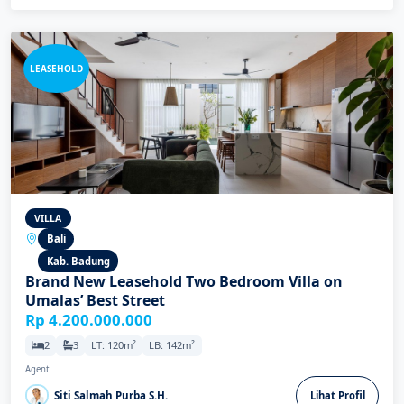
LEASEHOLD
VILLA
Bali
Kab. Badung
Brand New Leasehold Two Bedroom Villa on
Umalas’ Best Street
Rp 4.200.000.000
2
3
LT: 120m²
LB: 142m²
Agent
Siti Salmah Purba S.H.
Lihat Profil