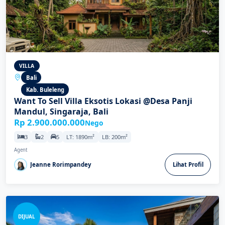
VILLA
Bali
Kab. Buleleng
Want To Sell Villa Eksotis Lokasi @Desa Panji
Mandul, Singaraja, Bali
Rp 2.900.000.000
Nego
3
2
5
LT: 1890m²
LB: 200m²
Agent
Jeanne Rorimpandey
Lihat Profil
DIJUAL