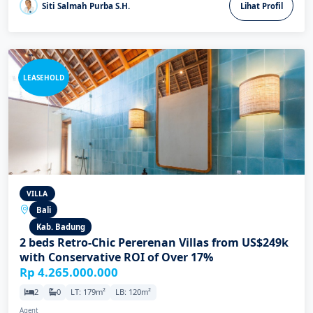
Siti Salmah Purba S.H.
Lihat Profil
LEASEHOLD
VILLA
Bali
Kab. Badung
2 beds Retro-Chic Pererenan Villas from US$249k
with Conservative ROI of Over 17%
Rp 4.265.000.000
2
0
LT: 179m²
LB: 120m²
Agent