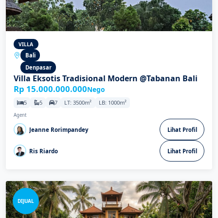
VILLA
Bali
Denpasar
Villa Eksotis Tradisional Modern @Tabanan Bali
Rp 15.000.000.000
Nego
5
5
7
LT: 3500m²
LB: 1000m²
Agent
Jeanne Rorimpandey
Lihat Profil
Ris Riardo
Lihat Profil
DIJUAL