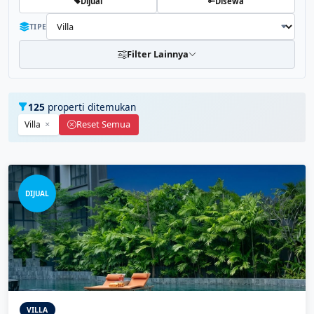
Dijual
Disewa
TIPE
Filter Lainnya
125
properti ditemukan
Reset Semua
Villa
DIJUAL
VILLA