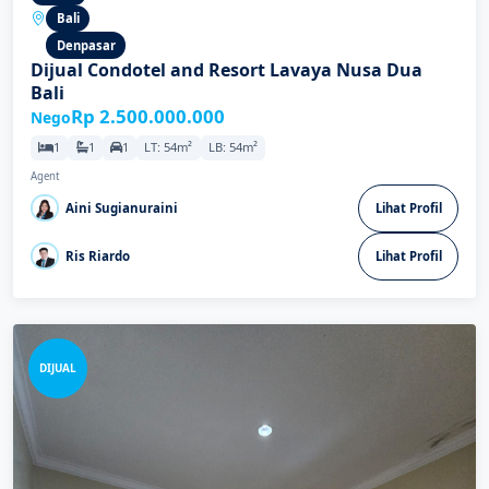
Bali
Denpasar
Dijual Condotel and Resort Lavaya Nusa Dua
Bali
Rp 2.500.000.000
Nego
1
1
1
LT: 54m²
LB: 54m²
Agent
Aini Sugianuraini
Lihat Profil
Ris Riardo
Lihat Profil
DIJUAL