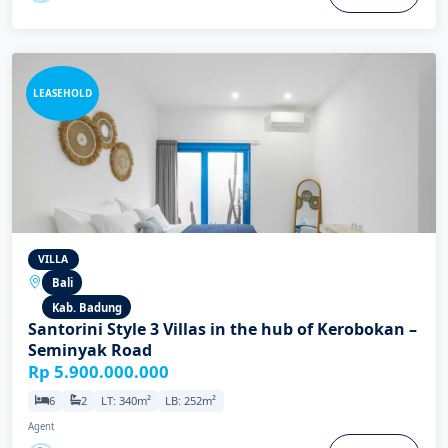
LEASEHOLD
VILLA
Bali
Kab. Badung
Santorini Style 3 Villas in the hub of Kerobokan –
Seminyak Road
Rp 5.900.000.000
6
2
LT: 340m²
LB: 252m²
Agent