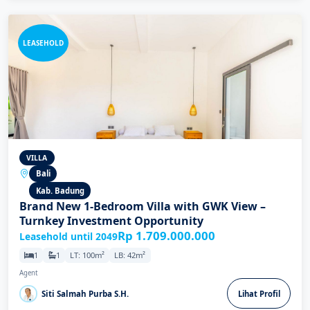
LEASEHOLD
VILLA
Bali
Kab. Badung
Brand New 1-Bedroom Villa with GWK View –
Turnkey Investment Opportunity
Rp 1.709.000.000
Leasehold until 2049
1
1
LT: 100m²
LB: 42m²
Agent
Siti Salmah Purba S.H.
Lihat Profil