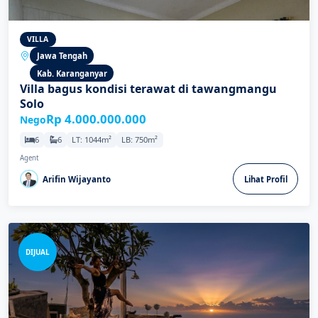
VILLA
Jawa Tengah
Kab. Karanganyar
Villa bagus kondisi terawat di tawangmangu
Solo
Rp 4.000.000.000
Nego
6
6
LT: 1044m²
LB: 750m²
Agent
Arifin Wijayanto
Lihat Profil
DIJUAL