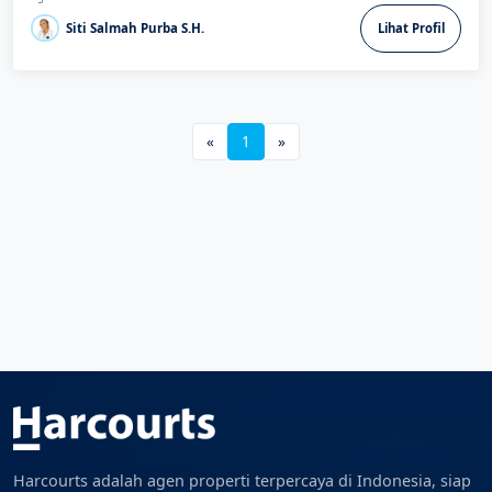
Siti Salmah Purba S.H.
Lihat Profil
«
1
»
Harcourts adalah agen properti terpercaya di Indonesia, siap