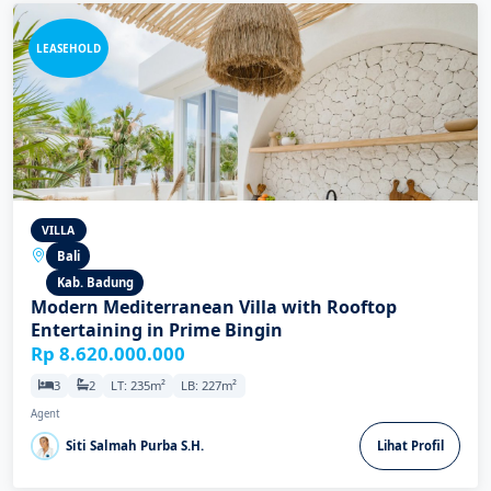
LEASEHOLD
VILLA
Bali
Kab. Badung
Modern Mediterranean Villa with Rooftop
Entertaining in Prime Bingin
Rp 8.620.000.000
3
2
LT: 235m²
LB: 227m²
Agent
Siti Salmah Purba S.H.
Lihat Profil