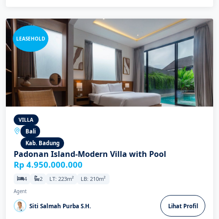
LEASEHOLD
VILLA
Bali
Kab. Badung
Padonan Island-Modern Villa with Pool
Rp 4.950.000.000
4
2
LT: 223m²
LB: 210m²
Agent
Siti Salmah Purba S.H.
Lihat Profil