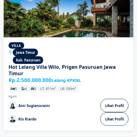
VILLA
Jawa Timur
Kab. Pasuruan
Hot Lelang Villa Wilo, Prigen Pasuruan Jawa
Timur
Rp 2.500.000.000
Lelang KPKNL
5
4
3
LT: 811m²
LB: 550m²
Agent
Aini Sugianuraini
Lihat Profil
Ris Riardo
Lihat Profil