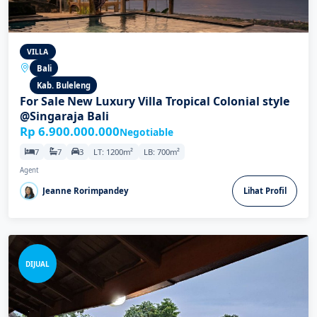
VILLA
Bali
Kab. Buleleng
For Sale New Luxury Villa Tropical Colonial style
@Singaraja Bali
Rp 6.900.000.000
Negotiable
7
7
3
LT: 1200m²
LB: 700m²
Agent
Jeanne Rorimpandey
Lihat Profil
DIJUAL