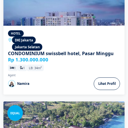
HOTEL
DKI Jakarta
Jakarta Selatan
CONDOMINIUM swissbell hotel, Pasar Minggu
Rp 1.300.000.000
1
1
LB: 34m²
Agent
Namira
Lihat Profil
DIJUAL