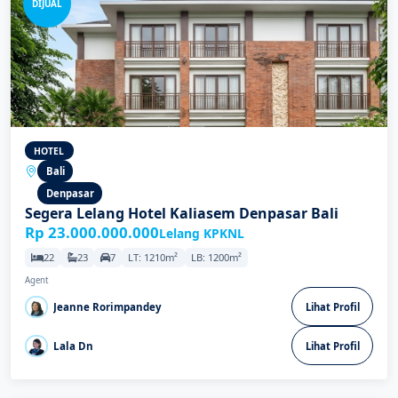
DIJUAL
HOTEL
Bali
Denpasar
Segera Lelang Hotel Kaliasem Denpasar Bali
Rp 23.000.000.000
Lelang KPKNL
22
23
7
LT: 1210m²
LB: 1200m²
Agent
Jeanne Rorimpandey
Lihat Profil
Lala Dn
Lihat Profil