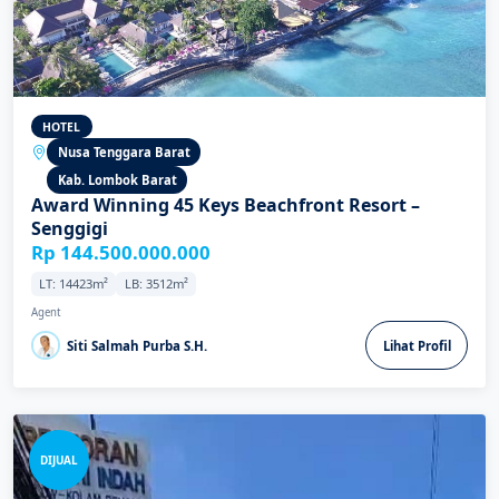
HOTEL
Nusa Tenggara Barat
Kab. Lombok Barat
Award Winning 45 Keys Beachfront Resort –
Senggigi
Rp 144.500.000.000
LT: 14423m²
LB: 3512m²
Agent
Siti Salmah Purba S.H.
Lihat Profil
DIJUAL