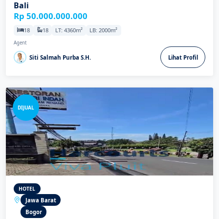
Bali
Rp 50.000.000.000
18
18
LT: 4360m²
LB: 2000m²
Agent
Siti Salmah Purba S.H.
Lihat Profil
DIJUAL
HOTEL
Jawa Barat
Bogor