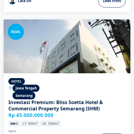
Lala Dn
Lihat Profil
DIJUAL
HOTEL
Jawa Tengah
Semarang
Investasi Premium: Bliss Soetta Hotel &
Commercial Property Semarang (SHM)
Rp 45.000.000.000
46
LT: 950m²
LB: 1000m²
Agent