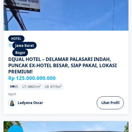
HOTEL
Jawa Barat
Bogor
DIJUAL HOTEL – DELAMAR PALASARI INDAH,
PUNCAK EX-HOTEL BESAR, SIAP PAKAI, LOKASI
PREMIUM!
Rp 125.000.000.000
95
LT: 48651m²
LB: 6715m²
Agent
Ladyana Oscar
Lihat Profil