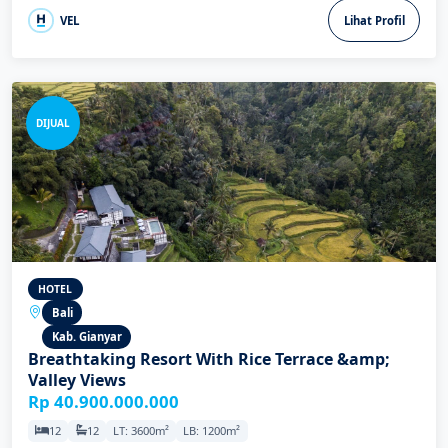
VEL
Lihat Profil
DIJUAL
HOTEL
Bali
Kab. Gianyar
Breathtaking Resort With Rice Terrace &amp;
Valley Views
Rp 40.900.000.000
12
12
LT: 3600m²
LB: 1200m²