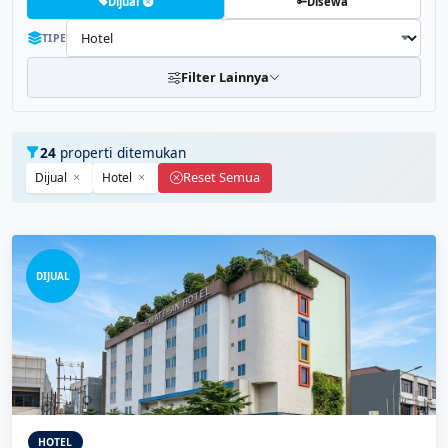
Dijual
Disewa
TIPE
Filter Lainnya
24
properti ditemukan
Reset Semua
Dijual
Hotel
DIJUAL
HOTEL