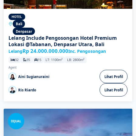
HOTEL
Bali
Denpasar
Lelang Include Pengosongan Hotel Premium
Lokasi @Tabanan, Denpasar Utara, Bali
Rp 24.000.000.000
Lelang
Inc. Pengosongan
32
35
15
LT: 1100m²
LB: 2800m²
Agent
Aini Sugianuraini
Lihat Profil
Ris Riardo
Lihat Profil
DIJUAL