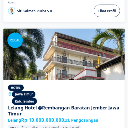
Agent
Siti Salmah Purba S.H.
Lihat Profil
DIJUAL
HOTEL
Jawa Timur
Kab. Jember
Lelang Hotel @Rembangan Baratan Jember Jawa
Timur
Rp 10.000.000.000
Lelang
Icl. Pengosongan
22
25
11
LT: 7978m²
LB: 3500m²