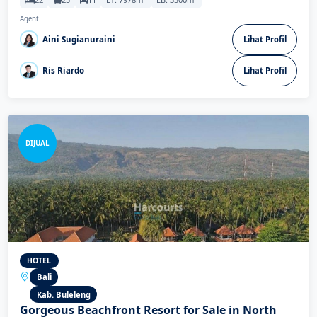
Agent
Aini Sugianuraini
Lihat Profil
Ris Riardo
Lihat Profil
DIJUAL
HOTEL
Bali
Kab. Buleleng
Gorgeous Beachfront Resort for Sale in North