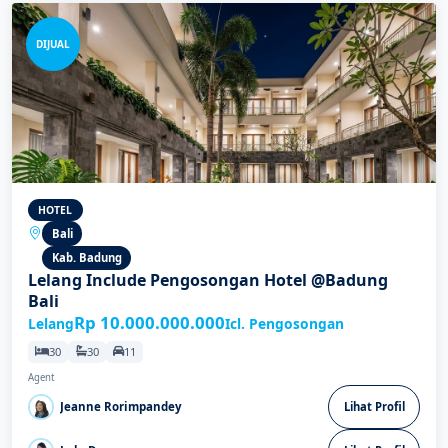
DIJUAL
HOTEL
Bali
Kab. Badung
Lelang Include Pengosongan Hotel @Badung
Bali
Rp 10.000.000.000
Lelang
Icl. Pengosongan
30
30
11
Agent
Jeanne Rorimpandey
Lihat Profil