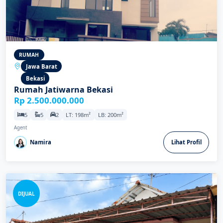
RUMAH
Jawa Barat
Bekasi
Rumah Jatiwarna Bekasi
Rp 2.500.000.000
5
5
2
LT: 198m²
LB: 200m²
Agent
Namira
Lihat Profil
DIJUAL