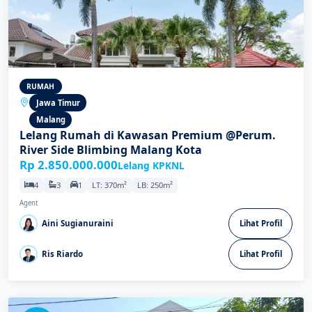
RUMAH
Jawa Timur
Malang
Lelang Rumah di Kawasan Premium @Perum.
River Side Blimbing Malang Kota
Rp 2.850.000.000
Lelang KPKNL
4
3
1
LT: 370m²
LB: 250m²
Agent
Aini Sugianuraini
Lihat Profil
Ris Riardo
Lihat Profil