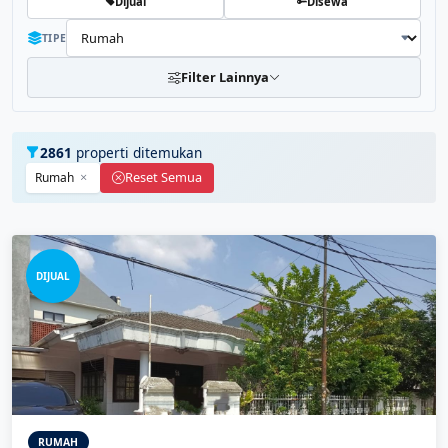
Dijual
Disewa
TIPE
Filter Lainnya
2861
properti ditemukan
Reset Semua
Rumah
DIJUAL
RUMAH