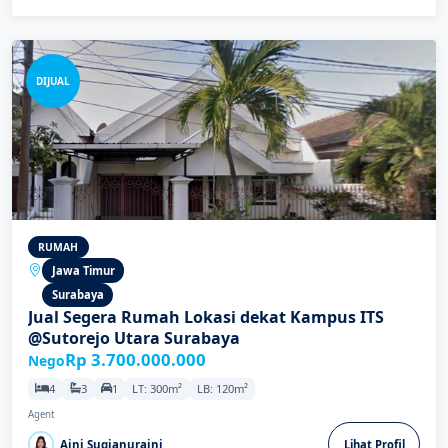
DIJUAL
RUMAH
Jawa Timur
Surabaya
Jual Segera Rumah Lokasi dekat Kampus ITS
@Sutorejo Utara Surabaya
Rp 3.700.000.000
Nego
4
3
1
LT: 300m²
LB: 120m²
Agent
Aini Sugianuraini
Lihat Profil