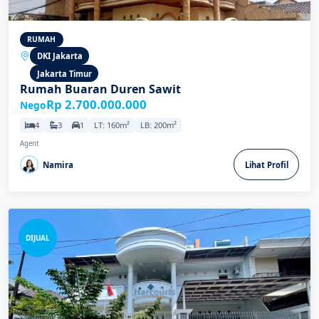
RUMAH
DKI Jakarta
Jakarta Timur
Rumah Buaran Duren Sawit
Rp 2.700.000.000
Nego
4
3
1
LT: 160m²
LB: 200m²
Agent
Namira
Lihat Profil
DIJUAL