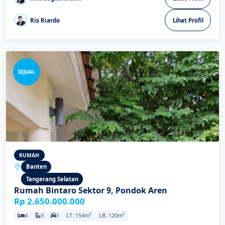
Ris Riardo
Lihat Profil
DIJUAL
RUMAH
Banten
Tangerang Selatan
Rumah Bintaro Sektor 9, Pondok Aren
Rp 2.650.000.000
4
3
1
LT: 154m²
LB: 120m²