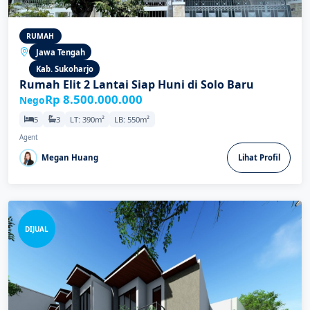
RUMAH
Jawa Tengah
Kab. Sukoharjo
Rumah Elit 2 Lantai Siap Huni di Solo Baru
Rp 8.500.000.000
Nego
5
3
LT: 390m²
LB: 550m²
Agent
Megan Huang
Lihat Profil
DIJUAL