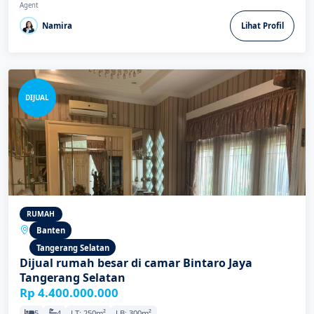
Agent
Namira
Lihat Profil
DIJUAL
RUMAH
Banten
Tangerang Selatan
Dijual rumah besar di camar Bintaro Jaya
Tangerang Selatan
Rp 4.400.000.000
5
4
LT: 250m²
LB: 300m²