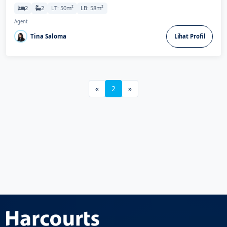
2
2
LT: 50m²
LB: 58m²
Agent
Tina Saloma
Lihat Profil
«
2
»