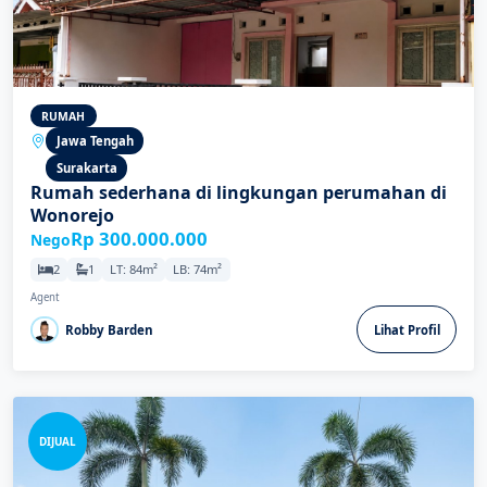
RUMAH
Jawa Tengah
Surakarta
Rumah sederhana di lingkungan perumahan di
Wonorejo
Rp 300.000.000
Nego
2
1
LT: 84m²
LB: 74m²
Agent
Robby Barden
Lihat Profil
DIJUAL