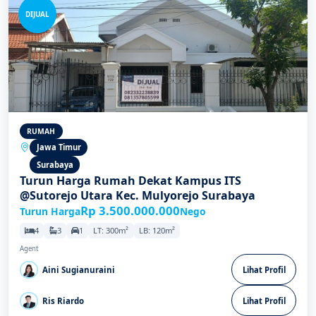
DIJUAL
RUMAH
Jawa Timur
Surabaya
Turun Harga Rumah Dekat Kampus ITS
@Sutorejo Utara Kec. Mulyorejo Surabaya
Rp 3.500.000.000
Turun Harga
Nego
4
3
1
LT: 300m²
LB: 120m²
Agent
Aini Sugianuraini
Lihat Profil
Ris Riardo
Lihat Profil