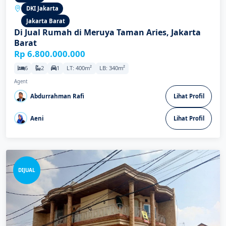
DKI Jakarta
Jakarta Barat
Di Jual Rumah di Meruya Taman Aries, Jakarta
Barat
Rp 6.800.000.000
6
2
1
LT: 400m²
LB: 340m²
Agent
Abdurrahman Rafi
Lihat Profil
Aeni
Lihat Profil
DIJUAL