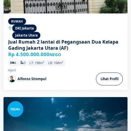
RUMAH
DKI Jakarta
Jakarta Utara
Jual Rumah 2 lantai di Pegangsaan Dua Kelapa
Gading Jakarta Utara (AF)
Rp 4.500.000.000
NEGO
4
3
LT: 198m²
LB: 168m²
Agent
Alfonso Sitompul
Lihat Profil
DIJUAL