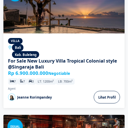
VILLA
Bali
Kab. Buleleng
For Sale New Luxury Villa Tropical Colonial style
@Singaraja Bali
Rp 6.900.000.000
Negotiable
7
7
3
LT: 1200m²
LB: 700m²
Agent
Jeanne Rorimpandey
Lihat Profil
DIJUAL