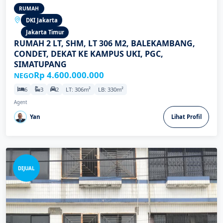
RUMAH
DKI Jakarta
Jakarta Timur
RUMAH 2 LT, SHM, LT 306 M2, BALEKAMBANG,
CONDET, DEKAT KE KAMPUS UKI, PGC,
SIMATUPANG
Rp 4.600.000.000
NEGO
6
3
2
LT: 306m²
LB: 330m²
Agent
Yan
Lihat Profil
DIJUAL