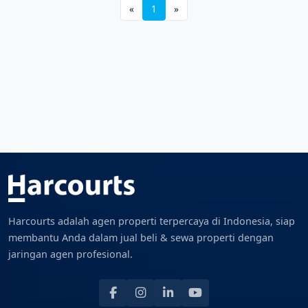
«
1
»
Harcourts adalah agen properti terpercaya di Indonesia, siap
membantu Anda dalam jual beli & sewa properti dengan
jaringan agen profesional.