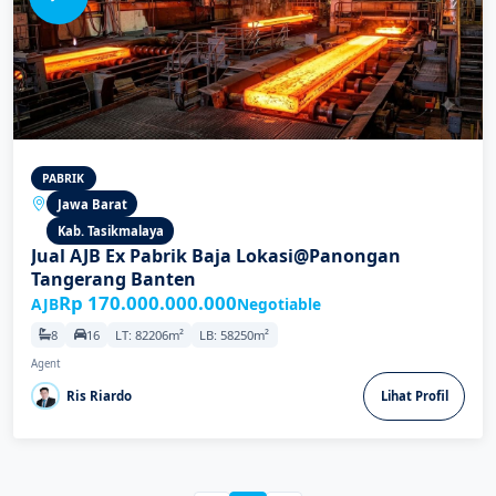
PABRIK
Jawa Barat
Kab. Tasikmalaya
Jual AJB Ex Pabrik Baja Lokasi@Panongan
Tangerang Banten
Rp 170.000.000.000
AJB
Negotiable
8
16
LT: 82206m²
LB: 58250m²
Agent
Ris Riardo
Lihat Profil