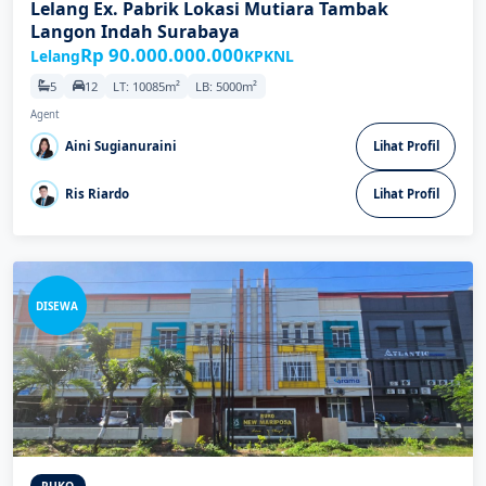
Lelang Ex. Pabrik Lokasi Mutiara Tambak
Langon Indah Surabaya
Rp 90.000.000.000
Lelang
KPKNL
5
12
LT: 10085m²
LB: 5000m²
Agent
Aini Sugianuraini
Lihat Profil
Ris Riardo
Lihat Profil
DISEWA
RUKO