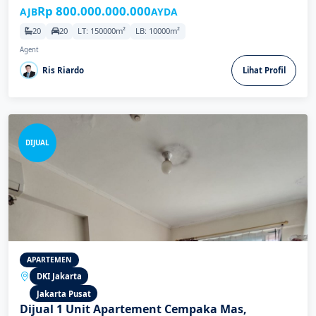
Rp 800.000.000.000
AJB
AYDA
20
20
LT: 150000m²
LB: 10000m²
Agent
Ris Riardo
Lihat Profil
DIJUAL
APARTEMEN
DKI Jakarta
Jakarta Pusat
Dijual 1 Unit Apartement Cempaka Mas,