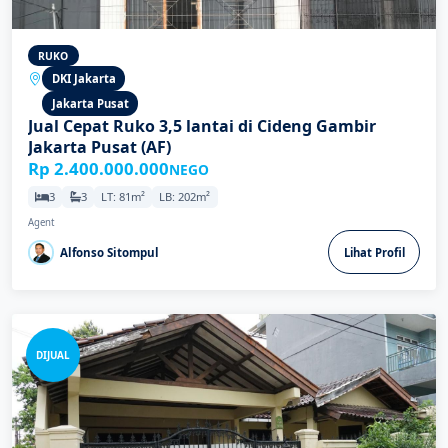
RUKO
DKI Jakarta
Jakarta Pusat
Jual Cepat Ruko 3,5 lantai di Cideng Gambir
Jakarta Pusat (AF)
Rp 2.400.000.000
NEGO
3
3
LT: 81m²
LB: 202m²
Agent
Alfonso Sitompul
Lihat Profil
DIJUAL