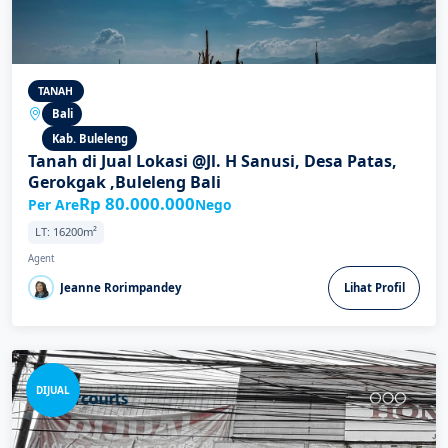
TANAH
Bali
Kab. Buleleng
Tanah di Jual Lokasi @Jl. H Sanusi, Desa Patas,
Gerokgak ,Buleleng Bali
Rp 80.000.000
Per Are
Nego
LT: 16200m²
Agent
Jeanne Rorimpandey
Lihat Profil
DIJUAL