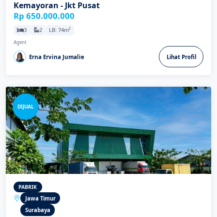
Kemayoran - Jkt Pusat
Rp 650.000.000
3
2
LB: 74m²
Agent
Erna Ervina Jumalie
Lihat Profil
DIJUAL
PABRIK
Jawa Timur
Surabaya