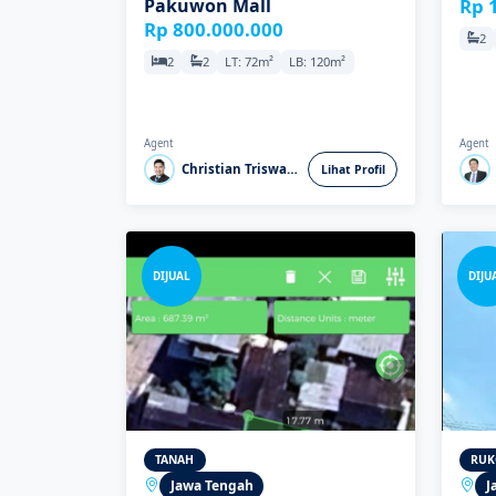
Pakuwon Mall
Rp 
Rp 800.000.000
2
2
2
LT: 72m²
LB: 120m²
Agent
Agent
Christian Triswanto
Lihat Profil
DIJUAL
DIJU
TANAH
RUK
Jawa Tengah
J