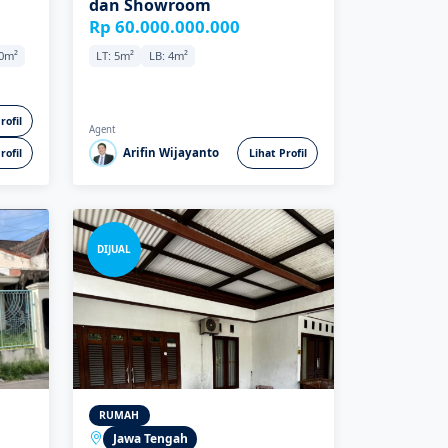
dan Showroom
Rp 60.000.000.000
50m²
LT: 5m²
LB: 4m²
rofil
Agent
Arifin Wijayanto
rofil
Lihat Profil
DIJUAL
RUMAH
Jawa Tengah