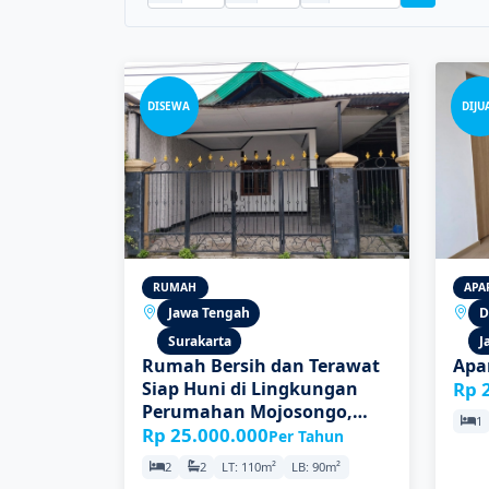
DISEWA
DIJU
RUMAH
APA
Jawa Tengah
D
Surakarta
J
Rumah Bersih dan Terawat
Apa
Siap Huni di Lingkungan
Rp 
Perumahan Mojosongo,
1
Solo
Rp 25.000.000
Per Tahun
2
2
LT: 110m²
LB: 90m²