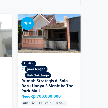
DIJUAL
RUMAH
Jawa Tengah
Kab. Sukoharjo
Rumah Strategis di Solo
Baru Hanya 3 Menit ke The
Park Mall
Rp 700.000.000
Nego
2
1
LT: 122m²
LB: 90m²