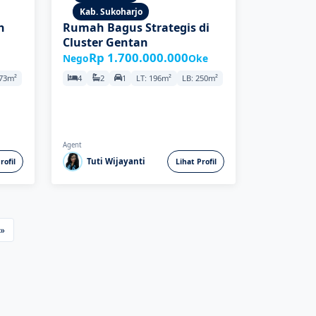
Kab. Sukoharjo
h
Rumah Bagus Strategis di
Cluster Gentan
Rp 1.700.000.000
Nego
Oke
273m²
4
2
1
LT: 196m²
LB: 250m²
Agent
Tuti Wijayanti
rofil
Lihat Profil
»