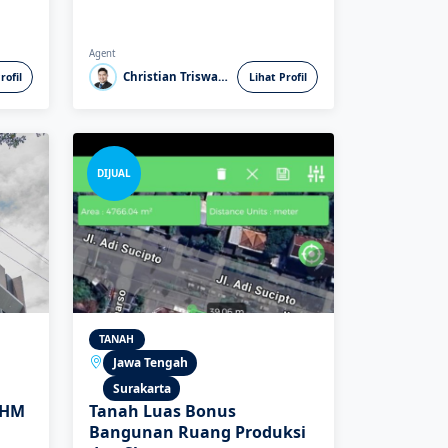
Agent
Christian Triswanto
rofil
Lihat Profil
DIJUAL
TANAH
Jawa Tengah
Surakarta
SHM
Tanah Luas Bonus
Bangunan Ruang Produksi