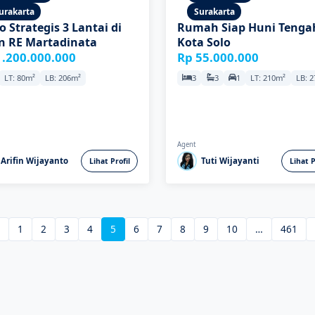
urakarta
Surakarta
 Strategis 3 Lantai di
Rumah Siap Huni Tenga
an RE Martadinata
Kota Solo
1.200.000.000
Rp 55.000.000
LT: 80m²
LB: 206m²
3
3
1
LT: 210m²
LB: 
Agent
Arifin Wijayanto
Tuti Wijayanti
Lihat Profil
Lihat P
1
2
3
4
5
6
7
8
9
10
…
461