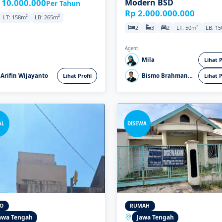
110.000.000
Modern BSD
Per Tahun
Rp 2.000.000.000
LT: 158m²
LB: 265m²
2
3
2
LT: 50m²
LB: 1
Agent
Mila
Lihat P
Arifin Wijayanto
Bismo Brahmantio
Lihat Profil
Lihat P
AL
DISEWA
O
RUMAH
awa Tengah
Jawa Tengah