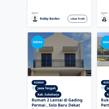
Agent
Agent
Robby Barden
Lihat Profil
DISEWA
DIJU
RUMAH
RUK
Jawa Tengah
J
Kab. Sukoharjo
K
Rumah 2 Lantai di Gading
Ruk
Permai , Solo Baru Dekat
Per