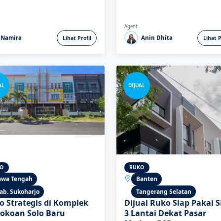
Agent
Namira
Anin Dhita
Lihat Profil
Lihat P
AL
DIJUAL
O
RUKO
awa Tengah
Banten
ab. Sukoharjo
Tangerang Selatan
o Strategis di Komplek
Dijual Ruko Siap Pakai 
tokoan Solo Baru
3 Lantai Dekat Pasar