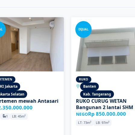
AL
DIJUAL
RTEMEN
RUKO
KI Jakarta
Banten
akarta Selatan
Kab. Tangerang
rtemen mewah Antasari
RUKO CURUG WETAN
2.350.000.000
Bangunan 2 lantai SHM
Rp 850.000.000
NEGO
1
LB: 45m²
LT: 73m²
LB: 97m²