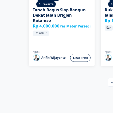
Surakarta
S
Tanah Bagus Siap Bangun
Ruko
Dekat Jalan Brigjen
Jal
Katamso
Rp 
Rp 4.000.000
Per Meter Persegi
2
LT: 688m²
Agent
Agent
Arifin Wijayanto
Lihat Profil
«