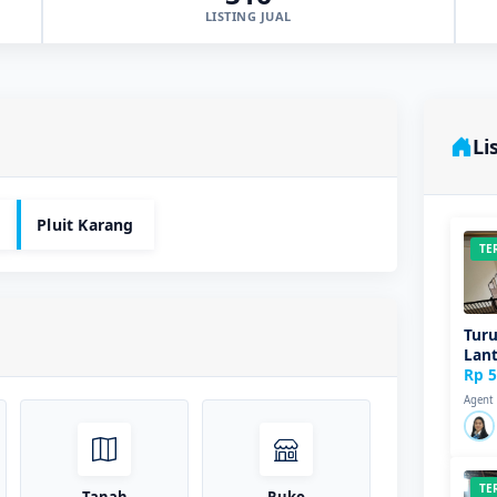
LISTING JUAL
Li
Pluit Karang
TE
Turu
Lant
Rp 5
Agent
TE