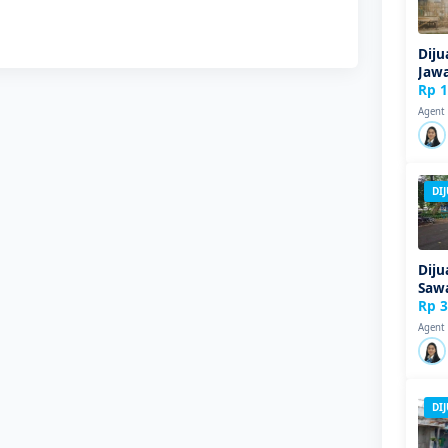
Diju
Jawa
Rp 1
Agent
DI
Diju
Sawa
Rp 3
Agent
DI