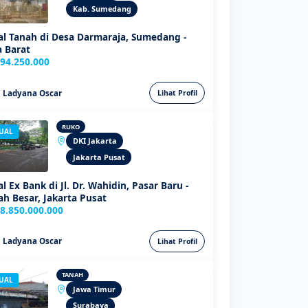
Kab. Sumedang
al Tanah di Desa Darmaraja, Sumedang -
 Barat
94.250.000
Ladyana Oscar
Lihat Profil
RUKO
JUAL
DKI Jakarta
Jakarta Pusat
al Ex Bank di Jl. Dr. Wahidin, Pasar Baru -
h Besar, Jakarta Pusat
8.850.000.000
Ladyana Oscar
Lihat Profil
TANAH
JUAL
Jawa Timur
Surabaya