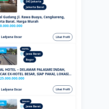
DKI Jakarta
Jakarta Barat
al Gudang Jl. Rawa Buaya, Cengkareng,
rta Barat. Harga Murah
0.000.000.000
Ladyana Oscar
Lihat Profil
HOTEL
JUAL
Jawa Barat
Bogor
UAL HOTEL – DELAMAR PALASARI INDAH,
CAK EX-HOTEL BESAR, SIAP PAKAI, LOKASI
MIUM!
25.000.000.000
Ladyana Oscar
Lihat Profil
TANAH
JUAL
Jawa Barat