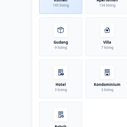
Rumah
Apartemen
145 listing
134 listing
Gudang
Villa
9 listing
7 listing
Hotel
Kondominium
3 listing
3 listing
Pabrik