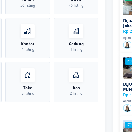
Tanah
Ruko
56 listing
40 listing
Diju
Jaka
Rp 2
Agent
Kantor
Gedung
4 listing
4 listing
DI
DIJ
Toko
Kos
PUN
3 listing
2 listing
PRE
Rp 1
Agent
DI