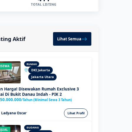
TOTAL LISTING
sting Aktif
Lihat Semua
RUMAH
RSEWA
DKI Jakarta
Jakarta Utara
n Harga! Disewakan Rumah Exclusive 3
ai Di Bukit Danau Indah - PIK 2
50.000.000
/Tahun (Minimal Sewa 3 Tahun)
Ladyana Oscar
Lihat Profil
GUDANG
RJUAL