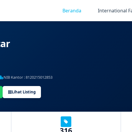
Beranda
International F
ar
NIB Kantor : 8120215012853
Lihat Listing
316