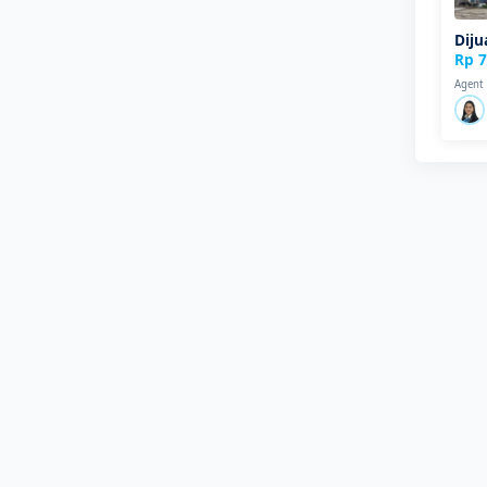
Diju
Rp 7
Agent